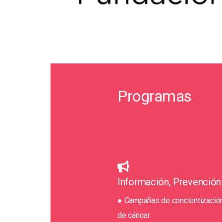
Programas
Información, Prevención
● Campañas de concientización
de cáncer.