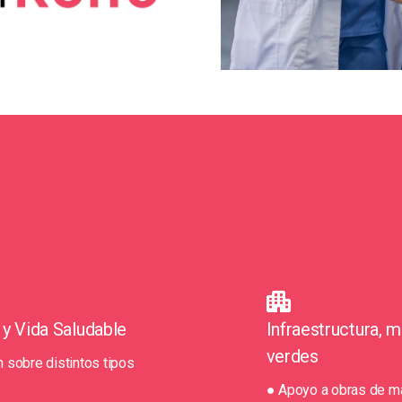
 y Vida Saludable
Infraestructura, 
verdes
 sobre distintos tipos
● Apoyo a obras de m